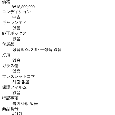
価格
₩18,800,000
コンディション
中古
ギャランティ
없음
純正ボックス
없음
付属品
정품박스, 기타 구성품 없음
打痕
있음
ガラス傷
있음
ブレスレットコマ
해당 없음
保護フィルム
없음
特記事項
특이사항 있음
商品番号
42171