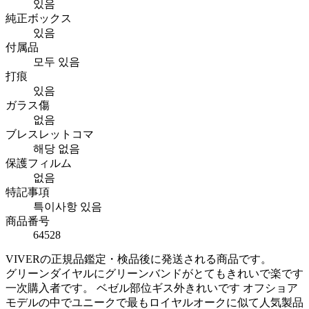
있음
純正ボックス
있음
付属品
모두 있음
打痕
있음
ガラス傷
없음
ブレスレットコマ
해당 없음
保護フィルム
없음
特記事項
특이사항 있음
商品番号
64528
VIVERの正規品鑑定・検品後に発送される商品です。
グリーンダイヤルにグリーンバンドがとてもきれいで楽です
一次購入者です。 ベゼル部位ギス外きれいです オフショア
モデルの中でユニークで最もロイヤルオークに似て人気製品