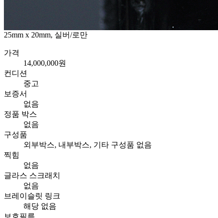
25mm x 20mm, 실버/로만
가격
14,000,000원
컨디션
중고
보증서
없음
정품 박스
없음
구성품
외부박스, 내부박스, 기타 구성품 없음
찍힘
없음
글라스 스크래치
없음
브레이슬릿 링크
해당 없음
보호필름