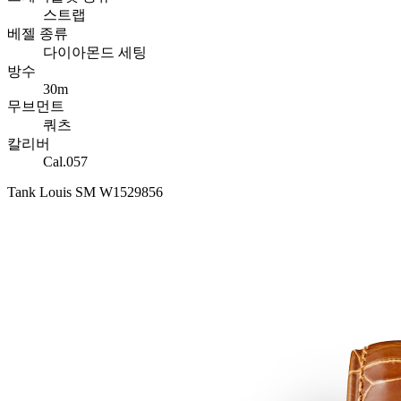
스트랩
베젤 종류
다이아몬드 세팅
방수
30m
무브먼트
쿼츠
칼리버
Cal.057
Tank Louis SM W1529856