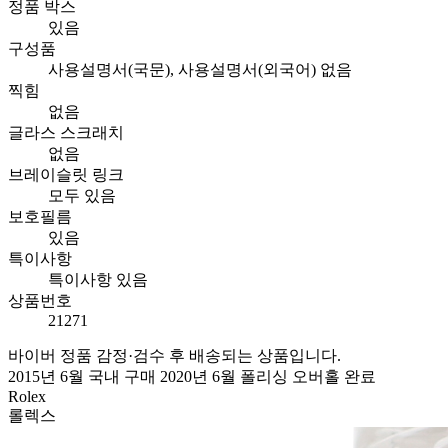
정품 박스
있음
구성품
사용설명서(국문), 사용설명서(외국어) 없음
찍힘
없음
글라스 스크래치
없음
브레이슬릿 링크
모두 있음
보호필름
있음
특이사항
특이사항 있음
상품번호
21271
바이버 정품 감정·검수 후 배송되는 상품입니다.
2015년 6월 국내 구매 2020년 6월 폴리싱 오버홀 완료
Rolex
롤렉스