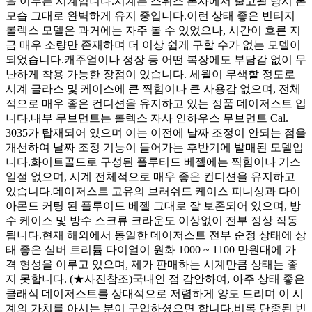
을 이루는 시계입니다. ​ 시계는 스위스 본사에서 출고될 당시 본
모습 그대로 완벽하게 유지 중입니다. ​ 이런 상태 좋은 빈티지
롤렉스 모델은 과거에는 자주 볼 수 있었으나, 시간이 흐른 지
금 매우 소량만 존재하며 더 이상 쉽게 구할 수가 없는 모델이
되었습니다. ​ 캐주얼이나 정장 등 어떤 복장에도 부담감 없이 무
난하게 착용 가능한 장점이 있습니다. 세월이 무색할 정도로
시계 글라스 및 케이스에 큰 찍힘이나 큰 사용감 없으며, 전체
적으로 매우 좋은 컨디션을 유지하고 있는 정품 데이저스트 입
니다. ​ 내부 무브먼트는 롤렉스 자사 인하우스 무브먼트 Cal.
3035가 탑재되어 있으며 이는 이전에 날짜 조정이 안되는 점을
개선하여 날짜 조정 기능이 들어가는 후반기에 발매된 모델입
니다. ​ 화이트골드로 구성된 플루티드 베젤에는 찍힘이나 기스
일절 없으며, 시계 전체적으로 매우 좋은 컨디션을 유지하고
있습니다. ​ 데이저스트 고유의 브러쉬드 케이스 피니싱과 다이
아몬드 커팅 된 플루이드 베젤 그대로 잘 보존되어 있으며, 방
수 케이스 및 방수 스크류 크라운도 이상없이 전부 정상 작동
됩니다. ​ 현재 해외에서 동일한 데이저스트 전부 순정 상태에 상
태 좋은 실버 트리튬 다이얼이 원화 1000 ~ 1100 만원대에 가
격 형성을 이루고 있으며, 제가 판매하는 시계만큼 상태는 좋
지 못합니다. (★사진참조) ​ 국내인 점 감안하여, 아주 상태 좋은
클래식 데이저스트를 상대적으로 저렴하게 양도 드리며 이 시
계의 가치를 아시는 분이 구입하셨으면 합니다. ​ 비록 단종된 빈