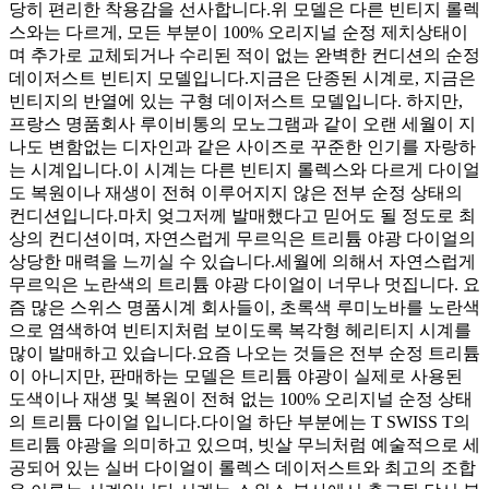
당히 편리한 착용감을 선사합니다. ​ 위 모델은 다른 빈티지 롤렉
스와는 다르게, 모든 부분이 100% 오리지널 순정 제치상태이
며 추가로 교체되거나 수리된 적이 없는 완벽한 컨디션의 순정
데이저스트 빈티지 모델입니다. ​ 지금은 단종된 시계로, 지금은
빈티지의 반열에 있는 구형 데이저스트 모델입니다. 하지만,
프랑스 명품회사 루이비통의 모노그램과 같이 오랜 세월이 지
나도 변함없는 디자인과 같은 사이즈로 꾸준한 인기를 자랑하
는 시계입니다. ​ 이 시계는 다른 빈티지 롤렉스와 다르게 다이얼
도 복원이나 재생이 전혀 이루어지지 않은 전부 순정 상태의
컨디션입니다. ​ 마치 엊그저께 발매했다고 믿어도 될 정도로 최
상의 컨디션이며, 자연스럽게 무르익은 트리튬 야광 다이얼의
상당한 매력을 느끼실 수 있습니다. ​ 세월에 의해서 자연스럽게
무르익은 노란색의 트리튬 야광 다이얼이 너무나 멋집니다. 요
즘 많은 스위스 명품시계 회사들이, 초록색 루미노바를 노란색
으로 염색하여 빈티지처럼 보이도록 복각형 헤리티지 시계를
많이 발매하고 있습니다. ​ 요즘 나오는 것들은 전부 순정 트리튬
이 아니지만, 판매하는 모델은 트리튬 야광이 실제로 사용된
도색이나 재생 및 복원이 전혀 없는 100% 오리지널 순정 상태
의 트리튬 다이얼 입니다. ​ 다이얼 하단 부분에는 T SWISS T의
트리튬 야광을 의미하고 있으며, 빗살 무늬처럼 예술적으로 세
공되어 있는 실버 다이얼이 롤렉스 데이저스트와 최고의 조합