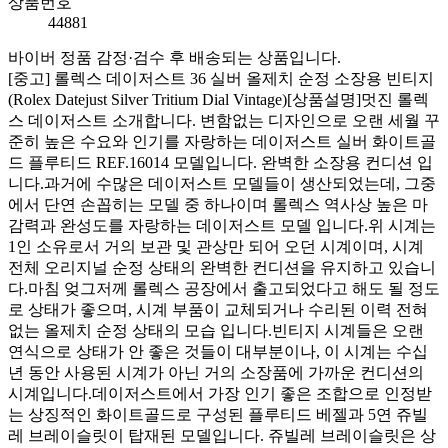
상품번호
44881
바이버 정품 감정·검수 후 배송되는 상품입니다.
[중고] 롤렉스 데이저스트 36 실버 올제치 순정 소장용 빈티지
(Rolex Datejust Silver Tritium Dial Vintage)[상품설명] ​ 멋진 롤렉
스 데이저스트 소개합니다. 변함없는 디자인으로 오랜 세월 꾸
준히 높은 수요와 인기를 자랑하는 데이저스트 실버 화이트골
드 플루티드 REF.16014 모델입니다. 완벽한 소장용 컨디션 입
니다. ​ 과거에 수많은 데이저스트 모델들이 생산되었는데, 그중
에서 단연 손꼽히는 모델 중 하나이며 롤렉스 역사상 높은 마
감력과 완성도를 자랑하는 데이저스트 모델 입니다. ​ 위 시계는
1인 소유로서 거의 보관 및 관상만 되어 오던 시계이며, 시계
전체 오리지널 순정 상태의 완벽한 컨디션을 유지하고 있습니
다. ​ 마침 엊그저께 롤렉스 공장에서 출고되었다고 해도 될 정도
로 상태가 좋으며, 시계 부품이 교체되거나 수리된 이력 전혀
없는 올제치 순정 상태의 모습 입니다. ​ 빈티지 시계들은 오랜
연식으로 상태가 안 좋은 것들이 대부분이나, 이 시계는 수십
년 동안 사용된 시계가 아닌 거의 소장품에 가까운 컨디션의
시계입니다. ​ 데이저스트에서 가장 인기 좋은 조합으로 인정받
는 상징적인 화이트골드로 구성된 플루티드 베젤과 5연 쥬빌
레 브레이슬릿이 탑재된 모델입니다. 쥬빌레 브레이슬릿은 상