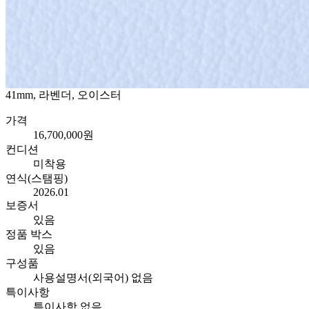
41mm, 라벤더, 오이스터
가격
16,700,000원
컨디션
미착용
연식(스탬핑)
2026.01
보증서
있음
정품 박스
있음
구성품
사용설명서(외국어) 없음
특이사항
특이사항 없음