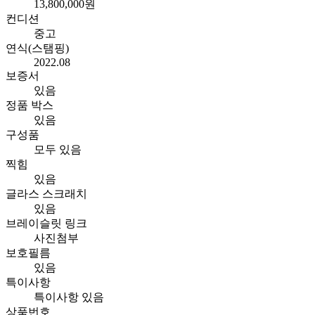
13,800,000원
컨디션
중고
연식(스탬핑)
2022.08
보증서
있음
정품 박스
있음
구성품
모두 있음
찍힘
있음
글라스 스크래치
있음
브레이슬릿 링크
사진첨부
보호필름
있음
특이사항
특이사항 있음
상품번호