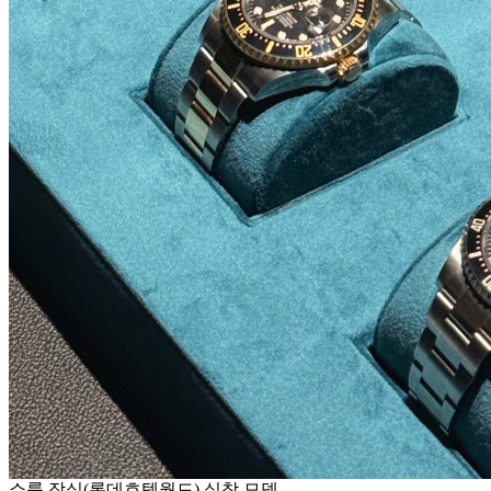
쇼룸 잠실(롯데호텔월드) 실착 모델