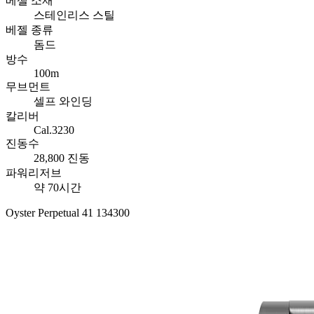
베젤 소재
스테인리스 스틸
베젤 종류
돔드
방수
100m
무브먼트
셀프 와인딩
칼리버
Cal.3230
진동수
28,800 진동
파워리저브
약 70시간
Oyster Perpetual 41 134300