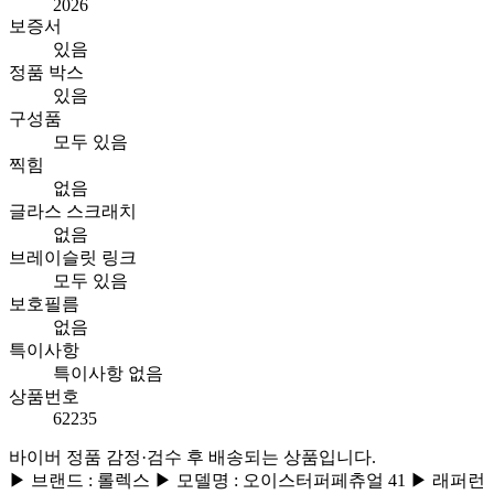
2026
보증서
있음
정품 박스
있음
구성품
모두 있음
찍힘
없음
글라스 스크래치
없음
브레이슬릿 링크
모두 있음
보호필름
없음
특이사항
특이사항 없음
상품번호
62235
바이버 정품 감정·검수 후 배송되는 상품입니다.
▶ 브랜드 : 롤렉스 ▶ 모델명 : 오이스터퍼페츄얼 41 ▶ 래퍼런