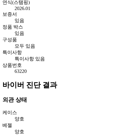
연식(스탬핑)
2026.01
보증서
있음
정품 박스
있음
구성품
모두 있음
특이사항
특이사항 있음
상품번호
63220
바이버 진단 결과
외관 상태
케이스
양호
베젤
양호