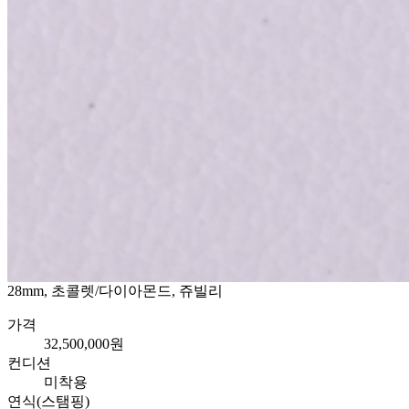
28mm, 초콜렛/다이아몬드, 쥬빌리
가격
32,500,000원
컨디션
미착용
연식(스탬핑)