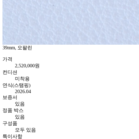
39mm, 오팔린
가격
2,520,000원
컨디션
미착용
연식(스탬핑)
2026.04
보증서
있음
정품 박스
있음
구성품
모두 있음
특이사항