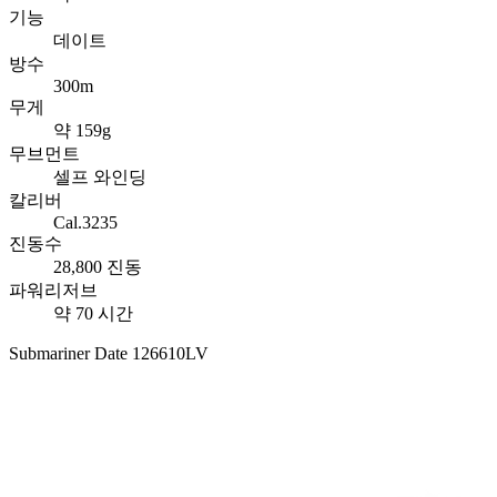
기능
데이트
방수
300m
무게
약 159g
무브먼트
셀프 와인딩
칼리버
Cal.3235
진동수
28,800 진동
파워리저브
약 70 시간
Submariner Date 126610LV