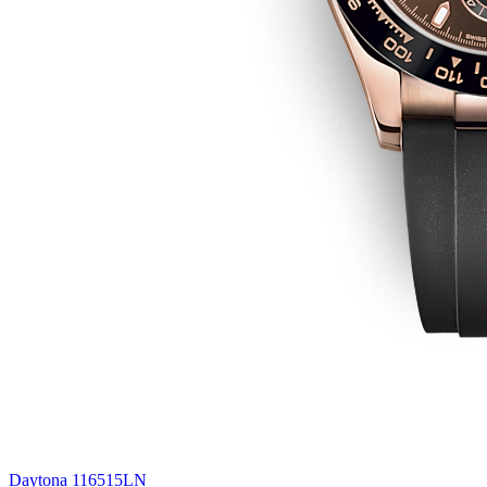
Daytona 116515LN