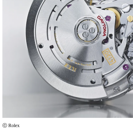
ⓒ Rolex