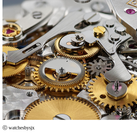
ⓒ watchesbysjx