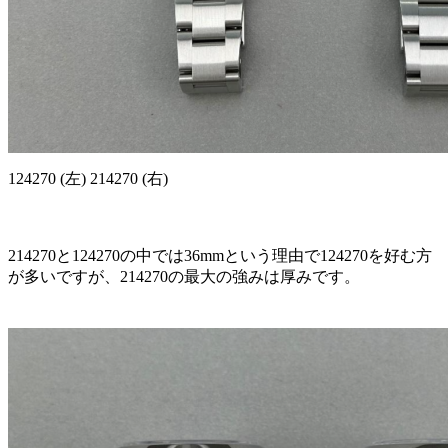
124270 (左) 214270 (右)
214270と124270の中では36mmという理由で124270を好む方
が多いですが、214270の最大の強みは厚みです。