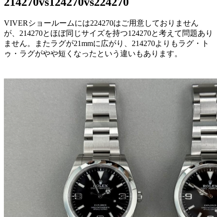
214270vs124270vs224270
VIVERショールームには224270はご用意しておりません
が、214270とほぼ同じサイズを持つ124270と考えて問題あり
ません。またラグが21mmに広がり、214270よりもラグ・ト
ゥ・ラグがやや短くなったという違いもあります。