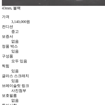
43mm, 블랙
가격
3,140,000원
컨디션
중고
보증서
없음
정품 박스
있음
구성품
모두 있음
찍힘
있음
글라스 스크래치
있음
브레이슬릿 링크
사진첨부
보호필름
없음