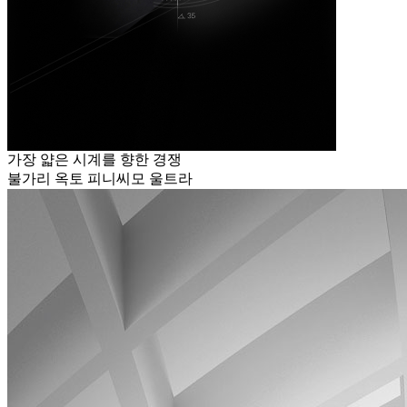
가장 얇은 시계를 향한 경쟁
불가리 옥토 피니씨모 울트라