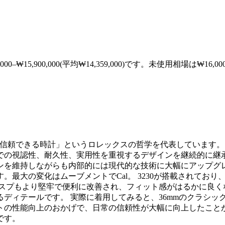
0,000–₩15,900,000(平均₩14,359,000)です。未使用相場は₩16,
らでも信頼できる時計」というロレックスの哲学を代表しています
認性、耐久性、実用性を重視するデザインを継続的に継承してきまし
維持しながらも内部的には現代的な技術に大幅にアップグレードさ
最大の変化はムーブメントでCal。 3230が搭載されており
プもより堅牢で便利に改善され、フィット感がはるかに良くなりま
ディテールです。 実際に着用してみると、36mmのクラシッ
トの性能向上のおかげで、日常の信頼性が大幅に向上したことが
です。