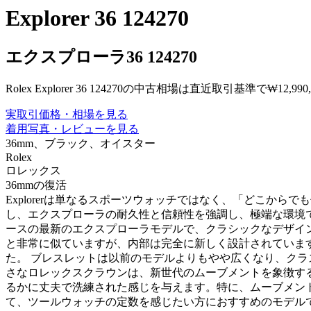
Explorer 36 124270
エクスプローラ36 124270
Rolex Explorer 36 124270の中古相場は直近取引基準で₩12,99
実取引価格・相場を見る
着用写真・レビューを見る
36mm、ブラック、オイスター
Rolex
ロレックス
36mmの復活
Explorerは単なるスポーツウォッチではなく、「どこか
し、エクスプローラの耐久性と信頼性を強調し、極端な環境での視
ースの最新のエクスプローラモデルで、クラシックなデザインを
と非常に似ていますが、内部は完全に新しく設計されています。
た。 ブレスレットは以前のモデルよりもやや広くなり、クラス
さなロレックスクラウンは、新世代のムーブメントを象徴する
るかに丈夫で洗練された感じを与えます。特に、ムーブメン
て、ツールウォッチの定数を感じたい方におすすめのモデル