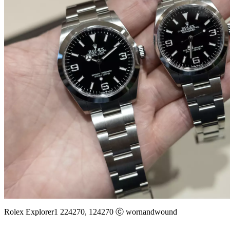
Rolex Explorer1 224270, 124270 ⓒ wornandwound