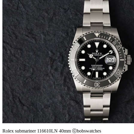
Rolex submariner 116610LN 40mm ⓒbobswatches