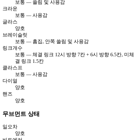
보통 — 쓸림 및 사용감
크라운
보통 — 사용감
글라스
양호
브레이슬릿
보통 — 흠집, 안쪽 쓸림 및 사용감
링크개수
보통 — 체결 링크 12시 방향 7칸 + 6시 방향 6.5칸, 미체
결 링크 1.5칸
클라스프
보통 — 사용감
다이얼
양호
핸즈
양호
무브먼트 상태
일오차
양호
비트에러