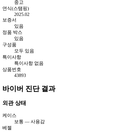
중고
연식(스탬핑)
2025.02
보증서
있음
정품 박스
있음
구성품
모두 있음
특이사항
특이사항 없음
상품번호
43893
바이버 진단 결과
외관 상태
케이스
보통 — 사용감
베젤