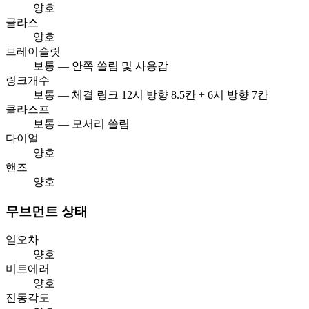
양호
글라스
양호
브레이슬릿
보통 — 안쪽 쓸림 및 사용감
링크개수
보통 — 체결 링크 12시 방향 8.5칸 + 6시 방향 7칸
클라스프
보통 — 모서리 쓸림
다이얼
양호
핸즈
양호
무브먼트 상태
일오차
양호
비트에러
양호
진동각도