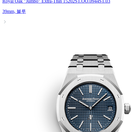
Royal Oak "Jumbo" Extra-Thin 15202ST.OO.0944ST.03
39mm, 블루