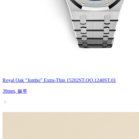
Royal Oak "Jumbo" Extra-Thin 15202ST.OO.1240ST.01
39mm, 블루